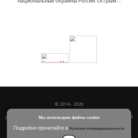
национальные окраины России. Острым …
© 2014 - 2026
Полное или частичное использование материала
допускается только при наличии активной и индексируемой
Мы используем файлы cookie
ссылки на
УЧИМСЯ ВМЕСТЕ
Подробно прочитайте в
Политике конфиденциальности
Blossom Diva | Разработана
Темы Blossom
. На платформе