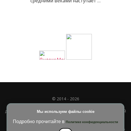
средними веками наступает …
© 2014 - 2026
Полное или частичное использование материала
допускается только при наличии активной и индексируемой
Мы используем файлы cookie
ссылки на
УЧИМСЯ ВМЕСТЕ
Подробно прочитайте в
Политике конфиденциальности
Blossom Diva | Разработана
Темы Blossom
. На платформе