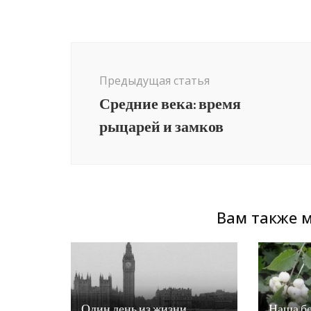
Навигация
по
Предыдущая статья
записям
Средние века: время
рыцарей и замков
Вам также м
Один день из жизни
Наша бе