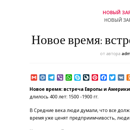
НОВЫЙ ЗАР
НОВЫЙ ЗАР
Новое время: вст
от автора
adm
Gmail
Mail.Ru
Telegram
Viber
WhatsApp
Skype
LiveJournal
Pinterest
Facebook
Twitte
VK
Новое время: встреча Европы и Америки
длилось 400 лет: 1500 -1900 гг.
В Средние века люди думали, что все долж
время уже ценят предприимчивость, люди 