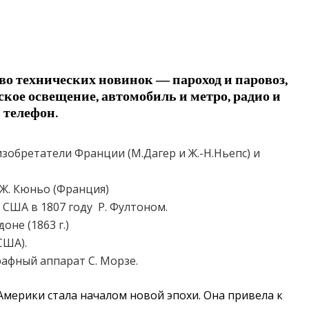
во технических новинок — пароход и паровоз,
ское освещение, автомобиль и метро, радио и
телефон.
обретатели Франции (М.Дагер и Ж.-Н.Ньепс) и
Ж. Кюньо (Франция)
США в 1807 году Р. Фултоном.
не (1863 г.)
США).
рафный аппарат С. Морзе.
Америки стала началом новой эпохи. Она привела к