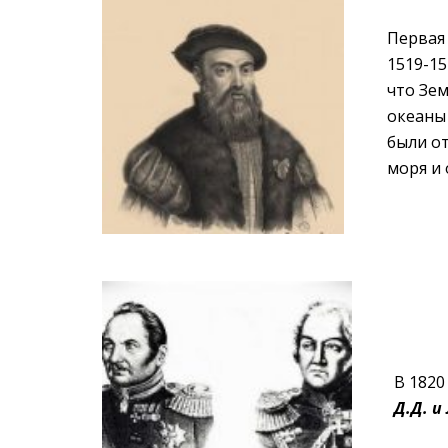
Первая
1519-15
что Зем
океаны 
были о
моря и 
В 1820
Д.Д. и