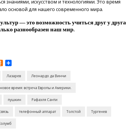
ся знаниями, искусством и технологиями. Это время
ало основой для нашего современного мира.
ультур — это возможность учиться друг у друга
лько разнообразен наш мир.
r
Odnoklassniki
Отправить
Лазарев
Леонардо да Винчи
новое время: встреча Европы и Америки.
пушкин
Рафаэля Санти
связь
телефонный аппарат
Толстой
Тургенев
Колумб