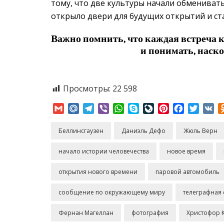
тому, что две культуры начали обменивать
открыло двери для будущих открытий и ст
Важно помнить, что каждая встреча к
и понимать, наско
Просмотры:
22 598
Gmail
Mail.Ru
Telegram
Viber
WhatsApp
Skype
LiveJournal
Pinterest
Facebook
Twitte
VK
Беллинсгаузен
Даниэль Дефо
Жюль Верн
начало истории человечества
новое время
открытия нового времени
паровой автомобиль
сообщение по окружающему миру
телеграфная 
Фернан Магеллан
фотография
Христофор 