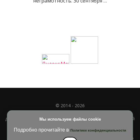
неграмотность. 30 сентября …
© 2014 - 2026
Полное или частичное использование материала
допускается только при наличии активной и индексируемой
Мы используем файлы cookie
ссылки на
УЧИМСЯ ВМЕСТЕ
Подробно прочитайте в
Политике конфиденциальности
Blossom Diva | Разработана
Темы Blossom
. На платформе