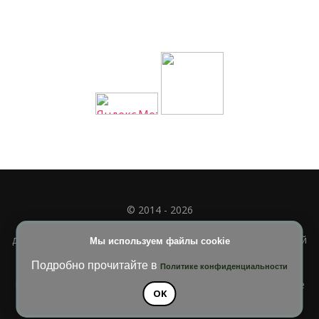
© 2014 - 2026
Полное или частичное использование материала
допускается только при наличии активной и индексируемой
Мы используем файлы cookie
ссылки на
УЧИМСЯ ВМЕСТЕ
Подробно прочитайте в
Политике конфиденциальности
Blossom Diva | Разработана
Темы Blossom
. На платформе
OK
WordPress
.