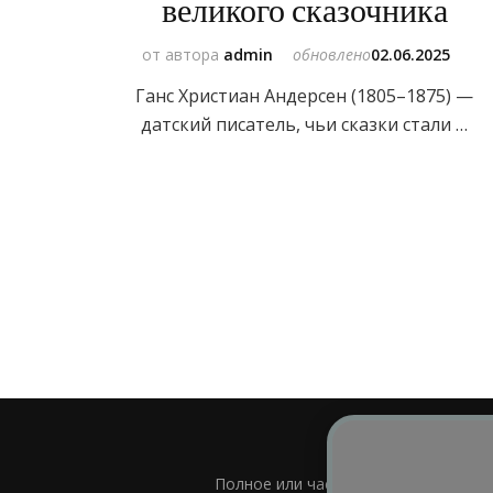
великого сказочника
от автора
admin
обновлено
02.06.2025
Ганс Христиан Андерсен (1805–1875) —
датский писатель, чьи сказки стали …
Полное или частичное использовани