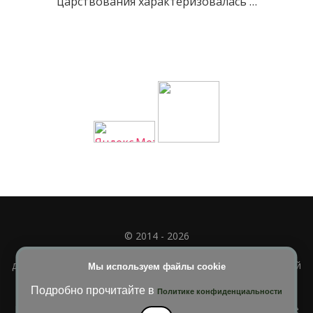
царствования характеризовалась …
© 2014 - 2026
Полное или частичное использование материала
допускается только при наличии активной и индексируемой
Мы используем файлы cookie
ссылки на
УЧИМСЯ ВМЕСТЕ
Подробно прочитайте в
Политике конфиденциальности
Blossom Diva | Разработана
Темы Blossom
. На платформе