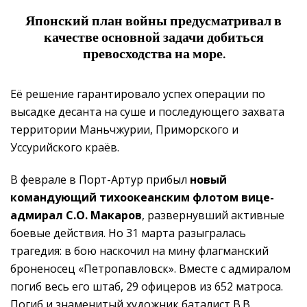
Японский план войны предусматривал в
качестве основной задачи добиться
превосходства на море.
Её решение гарантировало успех операции по
высадке десанта на суше и последующего захвата
территории Маньчжурии, Приморского и
Уссурийского краёв.
В феврале в Порт-Артур прибыл
новый
командующий тихоокеанским флотом вице-
адмирал С.О. Макаров
, развернувший активные
боевые действия. Но 31 марта разыгралась
трагедия: в бою наскочил на мину флагманский
броненосец «Петропавловск». Вместе с адмиралом
погиб весь его штаб, 29 офицеров из 652 матроса.
Погиб и знаменитый художник баталист В.В.