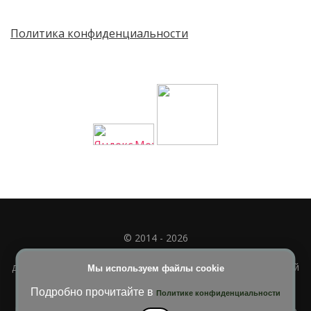
Политика конфиденциальности
© 2014 - 2026
Полное или частичное использование материала
допускается только при наличии активной и индексируемой
Мы используем файлы cookie
ссылки на
УЧИМСЯ ВМЕСТЕ
Подробно прочитайте в
Политике конфиденциальности
Blossom Diva | Разработана
Темы Blossom
. На платформе