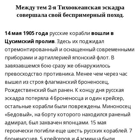
Между тем
2-я Тихоокеанская эскадра
совершала свой беспримерный поход.
14 мая 1905 года
русские корабли
вошли в
Цусимский пролив
. Здесь их поджидал
отремонтированный и оснащенный современными
приборами и артиллерией японский флот. В
завязавшемся бою сразу же обнаружилось
превосходство противника. Менее чем через час
вышел из строя флагманский броненосец,
Рождественский был ранен. К концу дня русская
эскадра потеряла 4 броненосца и один крейсер,
остальные корабли были повреждены. Миноносец
«Бедовый», на борту которого находился раненый
адмирал, был захвачен японцами. 15 мая
героически погибли еще шесть русских кораблей. 7
броненосцев, 5 крейсеров и 4 эсминца были