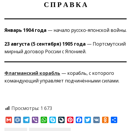
С П Р А В К А
Январь 1904 года
— начало русско-японской войны.
23 августа (5 сентября) 1905 года
— Портсмутский
мирный договор России с Японией.
Флагманский корабль
— корабль, с которого
командующий управляет подчинёнными силами.
Просмотры:
1 673
Gmail
Mail.Ru
Telegram
Viber
WhatsApp
Skype
LiveJournal
Pinterest
Facebook
Twitter
VK
Odnoklass
Отпр