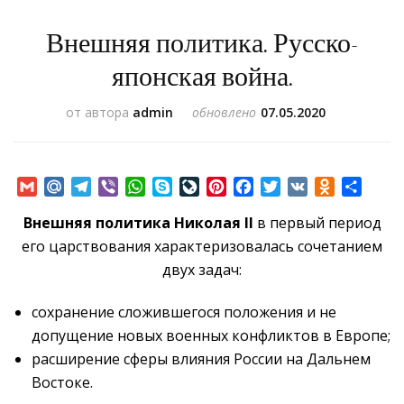
Внешняя политика. Русско-
японская война.
от автора
admin
обновлено
07.05.2020
Gmail
Mail.Ru
Telegram
Viber
WhatsApp
Skype
LiveJournal
Pinterest
Facebook
Twitter
VK
Odnoklass
Отпр
Внешняя политика Николая II
в первый период
его царствования характеризовалась сочетанием
двух задач:
сохранение сложившегося положения и не
допущение новых военных конфликтов в Европе;
расширение сферы влияния России на Дальнем
Востоке.