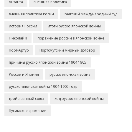
Антанта
внешняя политика
внешняя политика Росии
гаагский Международный суд
история России
итоги русско японской войны
Николай II
поражение россии в японской войне
Порт-Артур
Портсмутский мирный договор
причины русско японской войны 1904 1905
Россия и Япония
русско японская война
русско-японская война 1904-1905 года
тройственный союз
ход русско японской войны
Цусимское сражение