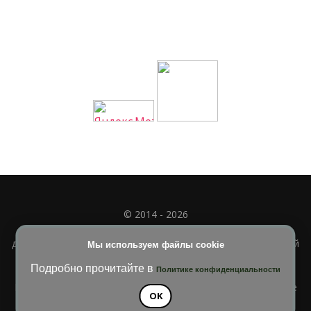
© 2014 - 2026
Полное или частичное использование материала
допускается только при наличии активной и индексируемой
Мы используем файлы cookie
ссылки на
УЧИМСЯ ВМЕСТЕ
Подробно прочитайте в
Политике конфиденциальности
Blossom Diva | Разработана
Темы Blossom
. На платформе
OK
WordPress
.