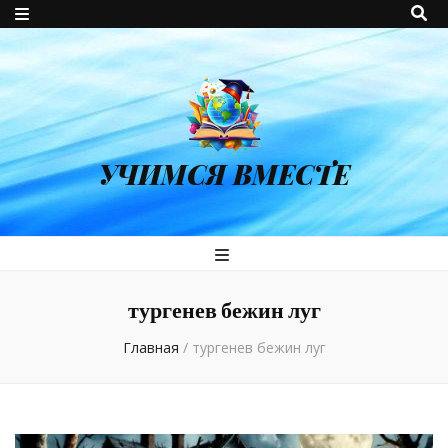
УЧИМСЯ ВМЕСТЕ
тургенев бежин луг
Главная
/
тургенев бежин луг