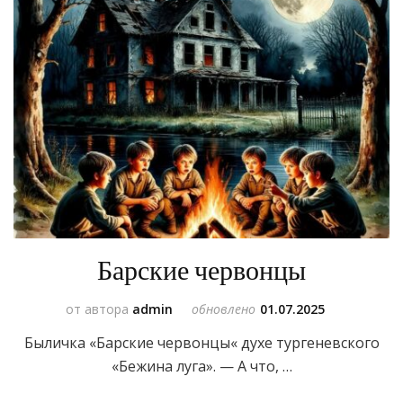
Барские червонцы
от автора
admin
обновлено
01.07.2025
Быличка «Барские червонцы« духе тургеневского
«Бежина луга». — А что, …