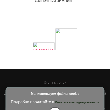
солнечный зимний …
© 2014 - 2026
Полное или частичное использование материала
допускается только при наличии активной и индексируемой
Мы используем файлы cookie
ссылки на
УЧИМСЯ ВМЕСТЕ
Подробно прочитайте в
Политике конфиденциальности
Blossom Diva | Разработана
Темы Blossom
. На платформе