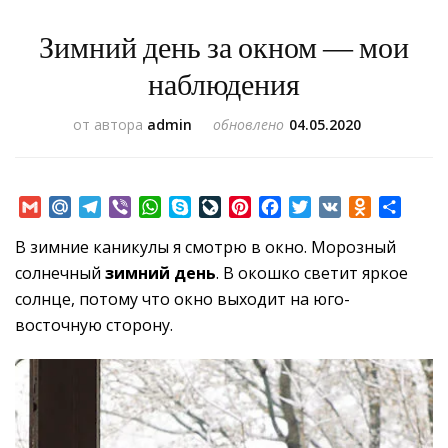
Зимний день за окном — мои
наблюдения
от автора
admin
обновлено
04.05.2020
Gmail
Mail.Ru
Telegram
Viber
WhatsApp
Skype
LiveJournal
Pinterest
Facebook
Twitter
VK
Odnoklass
Отпр
В зимние каникулы я смотрю в окно. Морозный
солнечный
зимний день
. В окошко светит яркое
солнце, потому что окно выходит на юго-
восточную сторону.