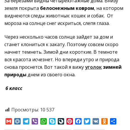
За березами видны четырехэтажные дома. Внизу
земля покрыта
белоснежным ковром
, на котором
виднеются следы животных: кошек и собак. От
мороза на солнце снег искриться, слепя глаза.
Через несколько часов солнце зайдет за дом и
станет клониться к закату. Поэтому совсем скоро
начнет темнеть. Зимой дни короткие. В темноте
вся красота исчезнет. Но впереди утро и природа
снова проснется.
Вот такой я вижу
уголок
зимней
природы
днем из своего окна.
6 класс
Просмотры:
10 537
Gmail
Mail.Ru
Telegram
Viber
WhatsApp
Skype
LiveJournal
Pinterest
Facebook
Twitter
VK
Odnoklass
Отпр