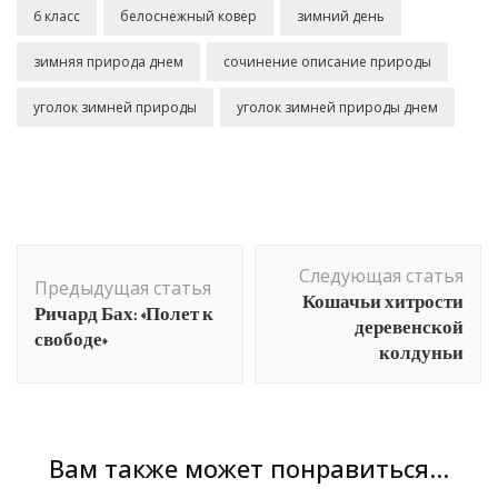
6 класс
белоснежный ковер
зимний день
зимняя природа днем
сочинение описание природы
уголок зимней природы
уголок зимней природы днем
Навигация
Следующая статья
по
Предыдущая статья
Кошачьи хитрости
Ричард Бах: «Полет к
записям
деревенской
свободе»
колдуньи
Вам также может понравиться...