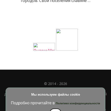
городов. Свои поселения славяне …
© 2014 - 2026
Полное или частичное использование материала
допускается только при наличии активной и индексируемой
Мы используем файлы cookie
ссылки на
УЧИМСЯ ВМЕСТЕ
Подробно прочитайте в
Политике конфиденциальности
Blossom Diva | Разработана
Темы Blossom
. На платформе