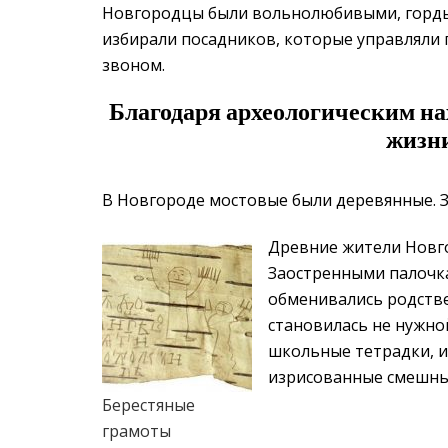
Новгородцы были вольнолюбивыми, горды
избирали посадников, которые управляли
звоном.
Благодаря археологическим на
жизни
В Новгороде мостовые были деревянные. За
Древние жители Новго
Заостренными палочк
обменивались родстве
становилась не нужно
школьные тетрадки, и
изрисованные смешны
Берестяные
грамоты