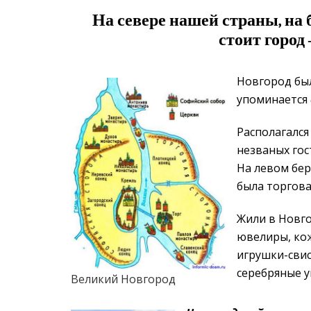
На севере нашей страны, на 
стоит горо
Новгород был
упоминается
Располагалс
незваных гос
На левом бер
была торгова
Жили в Новго
ювелиры, кож
игрушки-свис
серебряные у
Великий Новгород