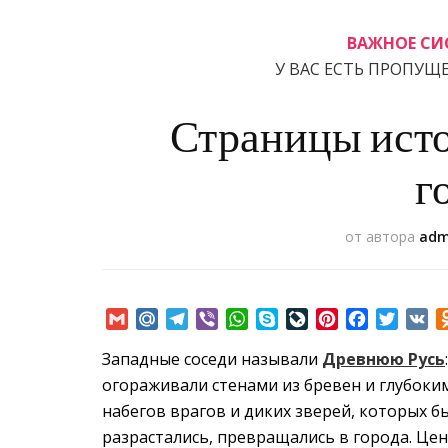
ВАЖНОЕ СИ
У ВАС ЕСТЬ ПРОПУЩ
Страницы исто
г
от автора
adm
Gmail
Mail.Ru
Telegram
Viber
WhatsApp
Skype
LiveJournal
Pinterest
Facebook
Twitte
VK
Западные соседи называли
Древнюю Русь
:
огораживали стенами из бревен и глубоки
набегов врагов и диких зверей, которых б
разрастались, превращались в города. Це