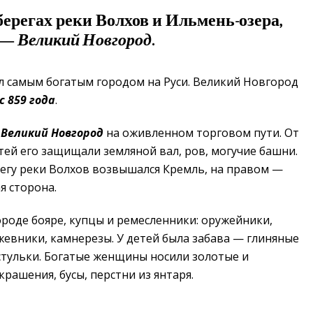
берегах реки Волхов и Ильмень-озера,
д —
Великий Новгород
.
 самым богатым городом на Руси. Великий Новгород
с 859 года
.
я
Великий Новгород
на оживленном торговом пути. От
тей его защищали земляной вал, ров, могучие башни.
егу реки Волхов возвышался Кремль, на правом —
я сторона.
роде бояре, купцы и ремесленники: оружейники,
евники, камнерезы. У детей была забава — глиняные
тульки. Богатые женщины носили золотые и
крашения, бусы, перстни из янтаря.