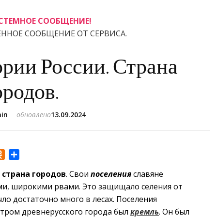
СТЕМНОЕ СООБЩЕНИЕ!
ЕННОЕ СООБЩЕНИЕ ОТ СЕРВИСА.
рии России. Страна
ородов.
in
обновлено
13.09.2024
r
Odnoklassniki
Отправить
страна городов
. Свои
поселения
славяне
ми, широкими рвами. Это защищало селения от
ыло достаточно много в лесах. Поселения
нтром древнерусского города был
кремль
. Он был