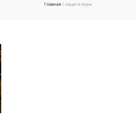
Главная
/
защита веры