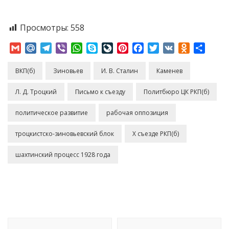
Просмотры:
558
Gmail
Mail.Ru
Telegram
Viber
WhatsApp
Skype
LiveJournal
Pinterest
Facebook
Twitter
VK
Odnoklass
Отпр
ВКП(б)
Зиновьев
И. В. Сталин
Каменев
Л. Д. Троцкий
Письмо к съезду
Политбюро ЦК РКП(б)
политическое развитие
рабочая оппозиция
троцкистско-зиновьевский блок
Х съезде РКП(б)
шахтинский процесс 1928 года
Навигация