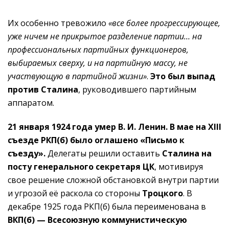
Их особенно тревожило
«все более прогрессирующее,
уже ничем не прикрытое разделение партии… на
профессиональных партийных функционеров,
выбираемых сверху, и на партийную массу, не
участвующую в партийной жизни»
.
Это был выпад
против Сталина
, руководившего партийным
аппаратом.
21 января 1924 года умер В. И. Ленин.
В мае на ХIII
съезде РКП(б) было оглашено «Письмо к
съезду».
Делегаты решили оставить
Сталина на
посту генерального секретаря ЦК
, мотивируя
свое решение сложной обстановкой внутри партии
и угрозой её раскола со стороны
Троцкого
. В
декабре 1925 года РКП(б) была переименована в
ВКП(б) — Всесоюзную коммунистическую