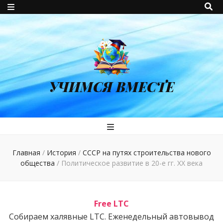
УЧИМСЯ ВМЕСТЕ
Главная
/
История
/
СССР на путях строительства нового
общества
/
Политическое развитие в 20-е гг. ХХ века
Free LTC
Собираем халявные LTC. Еженедельный автовывод