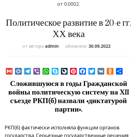
от 0.0002.
Политическое развитие в 20-е гг.
ХХ века
от автора
admin
обновлено
30.09.2022
Gmail
Mail.Ru
Telegram
Viber
WhatsApp
Skype
LiveJournal
Pinterest
Facebook
Twitter
VK
Odnoklass
Отпр
Сложившуюся в годы Гражданской
войны политическую систему на ХII
съезде РКП(б) назвали «диктатурой
партии».
РКП(б) фактически исполняла функции органов
государства. Серьёзные государственные решения