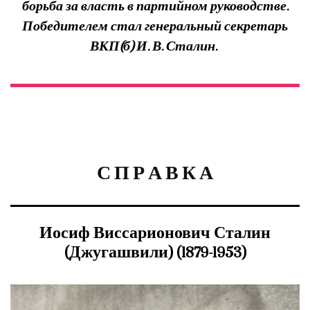
борьба за власть в партийном руководстве.
Победителем стал генеральный секретарь
ВКП(б) И. В. Сталин.
С П Р А В К А
Иосиф Виссарионович Сталин
(Джугашвили) (1879-1953)