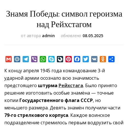
Знамя Победы: символ героизма
над Рейхстагом
от автора
admin
обновлено
08.05.2025
Gmail
Mail.Ru
Telegram
Viber
WhatsApp
Skype
LiveJournal
Pinterest
Facebook
Twitter
VK
Odnoklass
Отпр
К концу апреля 1945 года командование 3-й
ударной армии осознало всю значимость
предстоящего
штурма
Рейхстага
. Было принято
решение изготовить особые знамёна — точные
копии
Государственного флага СССР
, но
меньшего размера. Девять знамён получили части
79-го стрелкового корпуса
. Каждое воинское
подразделение стремилось первым водрузить свой