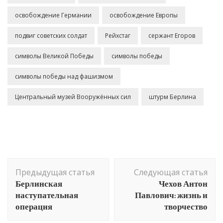
освобождение Германии
освобождение Европы
подвиг советских солдат
Рейхстаг
сержант Егоров
символы Великой Победы
символы победы
символы победы над фашизмом
Центральный музей Вооружённых сил
штурм Берлина
Навигация
Предыдущая статья
Следующая статья
по
Берлинская
Чехов Антон
записям
наступательная
Павлович: жизнь и
операция
творчество