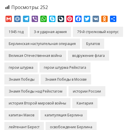
Просмотры:
252
Gmail
Mail.Ru
Telegram
Viber
WhatsApp
Skype
LiveJournal
Pinterest
Facebook
Twitter
VK
Odnoklass
Отпр
1945 год
3-я ударная армия
79-й стрелковый корпус
Берлинская наступательная операция
Булатов
Великая Отечественная война
водружение флага
герои штурма
герои штурма Рейхстага
Знамя Победы
Знамя Победы в Москве
Знамя Победы над Рейхстагом
истории России
история Второй мировой войны
Кантария
капитан Маков
капитуляция Берлина
лейтенант Берест
освобождение Берлина