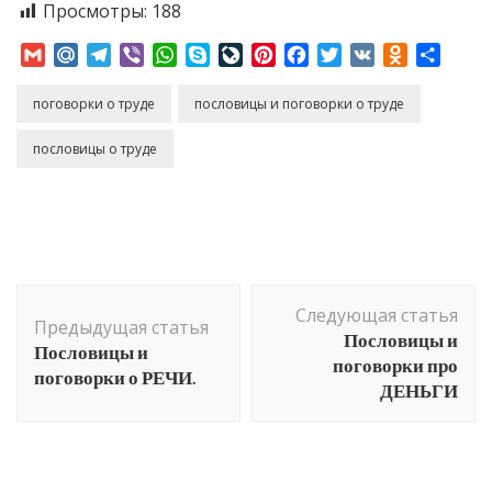
Просмотры:
188
Gmail
Mail.Ru
Telegram
Viber
WhatsApp
Skype
LiveJournal
Pinterest
Facebook
Twitter
VK
Odnoklass
Отпр
поговорки о труде
пословицы и поговорки о труде
пословицы о труде
Навигация
Следующая статья
по
Предыдущая статья
Пословицы и
Пословицы и
записям
поговорки про
поговорки о РЕЧИ.
ДЕНЬГИ