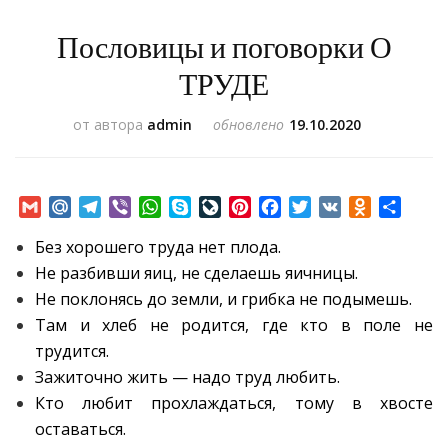
Пословицы и поговорки О
ТРУДЕ
от автора
admin
обновлено
19.10.2020
Gmail
Mail.Ru
Telegram
Viber
WhatsApp
Skype
LiveJournal
Pinterest
Facebook
Twitter
VK
Odnoklass
Отпр
Без хорошего труда нет плода.
Не разбивши яиц, не сделаешь яичницы.
Не поклонясь до земли, и грибка не подымешь.
Там и хлеб не родится, где кто в поле не
трудится.
Зажиточно жить — надо труд любить.
Кто любит прохлаждаться, тому в хвосте
оставаться.