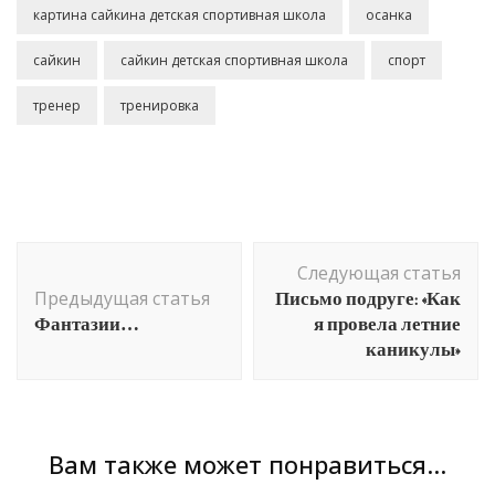
картина сайкина детская спортивная школа
осанка
сайкин
сайкин детская спортивная школа
спорт
тренер
тренировка
Навигация
Следующая статья
по
Письмо подруге: «Как
Предыдущая статья
записям
Фантазии…
я провела летние
каникулы»
Вам также может понравиться...