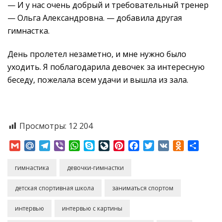
— И у нас очень добрый и требовательный тренер
— Ольга Александровна. — добавила другая
гимнастка.
День пролетел незаметно, и мне нужно было
уходить. Я поблагодарила девочек за интересную
беседу, пожелала всем удачи и вышла из зала.
Просмотры:
12 204
Gmail
Mail.Ru
Telegram
Viber
WhatsApp
Skype
LiveJournal
Pinterest
Facebook
Twitter
VK
Odnoklass
Отпр
гимнастика
девочки-гимнастки
детская спортивная школа
заниматься спортом
интервью
интервью с картины