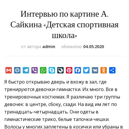
Интервью по картине А.
Сайкина «Детская спортивная
школа»
от автора
admin
обновлено
04.05.2020
Gmail
Mail.Ru
Telegram
Viber
WhatsApp
Skype
LiveJournal
Pinterest
Facebook
Twitter
VK
Odnoklass
Отпр
Я быстро открываю дверь и вхожу в зал, где
тренируются девочки-гимнастки. Их много. Все в
тренировочных костюмах. Я различаю три группы
девочек: в центре, сбоку, сзади. На вид им лет по
тринадцать-четырнадцать. Они одеты в
гимнастические трико, белые тапочки-чешки.
Волосы у многих заплетены в косички или убраны в