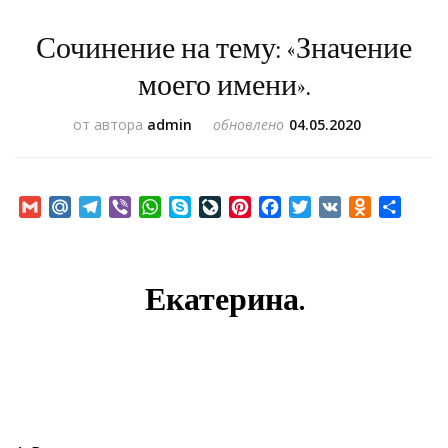
Сочинение на тему: «Значение
моего имени».
от автора
admin
обновлено
04.05.2020
Gmail
Mail.Ru
Telegram
Viber
WhatsApp
Skype
LiveJournal
Pinterest
Facebook
Twitter
VK
Odnoklass
Отпр
Екатерина.