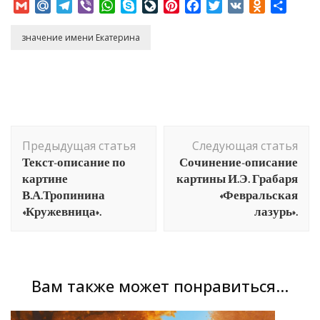
Gmail
Mail.Ru
Telegram
Viber
WhatsApp
Skype
LiveJournal
Pinterest
Facebook
Twitter
VK
Odnoklass
Отпр
значение имени Екатерина
Навигация
Предыдущая статья
Следующая статья
по
Текст-описание по
Сочинение-описание
записям
картине
картины И.Э. Грабаря
В.А.Тропинина
«Февральская
«Кружевница».
лазурь».
Вам также может понравиться...