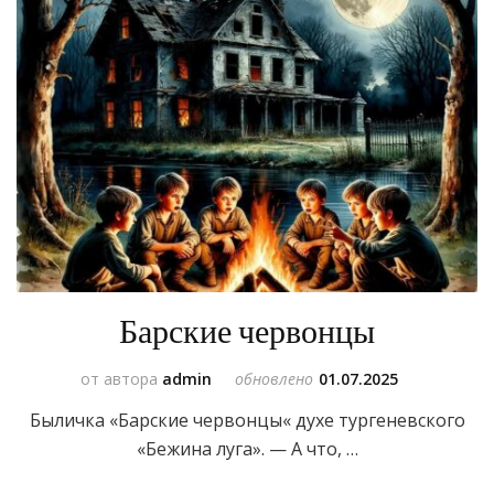
Барские червонцы
от автора
admin
обновлено
01.07.2025
Быличка «Барские червонцы« духе тургеневского
«Бежина луга». — А что, …