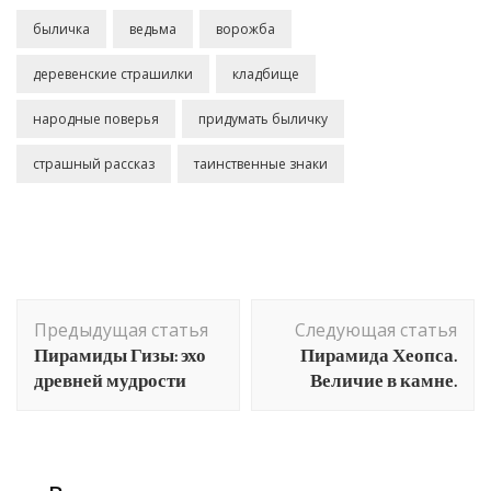
быличка
ведьма
ворожба
деревенские страшилки
кладбище
народные поверья
придумать быличку
страшный рассказ
таинственные знаки
Навигация
Предыдущая статья
Следующая статья
по
Пирамиды Гизы: эхо
Пирамида Хеопса.
записям
древней мудрости
Величие в камне.