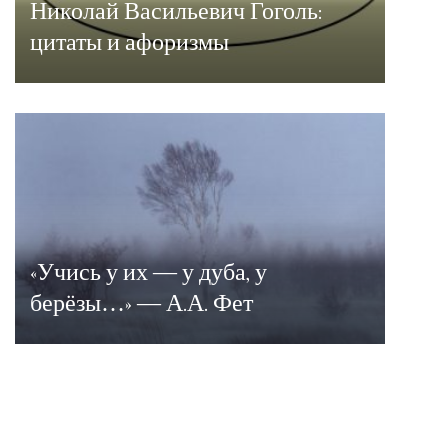
Николай Васильевич Гоголь:
цитаты и афоризмы
«Учись у их — у дуба, у
берёзы…» — А.А. Фет