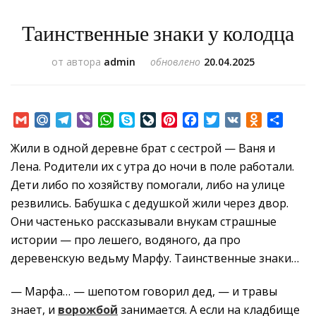
Таинственные знаки у колодца
от автора
admin
обновлено
20.04.2025
Gmail
Mail.Ru
Telegram
Viber
WhatsApp
Skype
LiveJournal
Pinterest
Facebook
Twitter
VK
Odnoklass
Отпр
Жили в одной деревне брат с сестрой — Ваня и
Лена. Родители их с утра до ночи в поле работали.
Дети либо по хозяйству помогали, либо на улице
резвились. Бабушка с дедушкой жили через двор.
Они частенько рассказывали внукам страшные
истории — про лешего, водяного, да про
деревенскую ведьму Марфу. Таинственные знаки…
— Марфа… — шепотом говорил дед, — и травы
знает, и
ворожбой
занимается. А если на кладбище