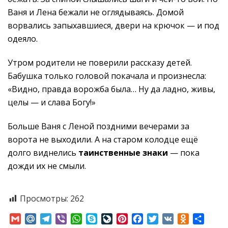
Ваня и Лена бежали не оглядываясь. Домой
ворвались запыхавшиеся, двери на крючок — и под
одеяло.
Утром родители не поверили рассказу детей.
Бабушка только головой покачала и произнесла:
«Видно, правда ворожба была… Ну да ладно, живы,
целы — и слава Богу!»
Больше Ваня с Леной поздними вечерами за
ворота не выходили. А на старом колодце ещё
долго виднелись
таинственные знаки
— пока
дожди их не смыли.
Просмотры:
262
Gmail
Mail.Ru
Telegram
Viber
WhatsApp
Skype
LiveJournal
Pinterest
Facebook
Twitter
VK
Odnoklass
Отпр