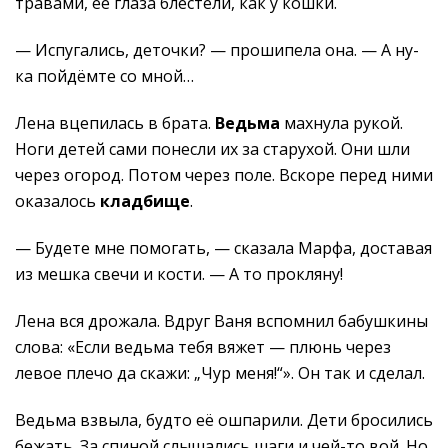
травами, ее глаза блестели, как у кошки.
— Испугались, деточки? — прошипела она. — А ну-
ка пойдёмте со мной…
Лена вцепилась в брата.
Ведьма
махнула рукой.
Ноги детей сами понесли их за старухой. Они шли
через огород. Потом через поле. Вскоре перед ними
оказалось
кладбище
.
— Будете мне помогать, — сказала Марфа, доставая
из мешка свечи и кости. — А то прокляну!
Лена вся дрожала. Вдруг Ваня вспомнил бабушкины
слова: «Если ведьма тебя вяжет — плюнь через
левое плечо да скажи: „Чур меня!“». Он так и сделал.
Ведьма взвыла, будто её ошпарили. Дети бросились
бежать. За спиной слышались шаги и чей-то вой. Но