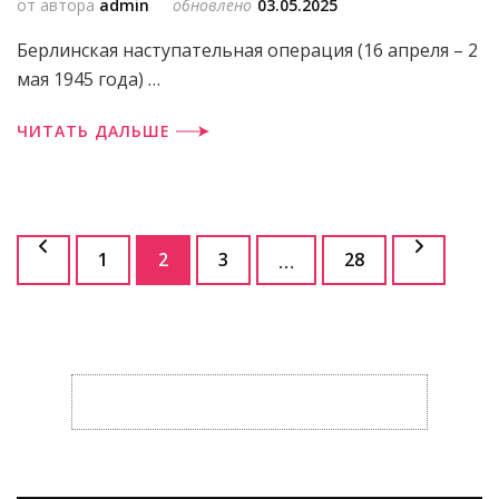
от автора
admin
обновлено
03.05.2025
Берлинская наступательная операция (16 апреля – 2
мая 1945 года) …
ЧИТАТЬ ДАЛЬШЕ
Пагинация
Страница
Страница
Страница
Страница
1
2
3
28
…
записей