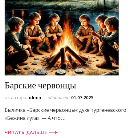
Барские червонцы
от автора
admin
обновлено
01.07.2025
Быличка «Барские червонцы« духе тургеневского
«Бежина луга». — А что, …
ЧИТАТЬ ДАЛЬШЕ