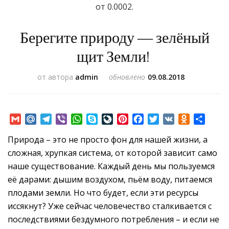
от 0.0002.
Берегите природу — зелёный
щит Земли!
от автора
admin
обновлено
09.08.2018
Gmail
Mail.Ru
Telegram
Viber
WhatsApp
Skype
LiveJournal
Pinterest
Facebook
Twitter
VK
Odnoklass
Отпр
Природа – это не просто фон для нашей жизни, а
сложная, хрупкая система, от которой зависит само
наше существование. Каждый день мы пользуемся
её дарами: дышим воздухом, пьём воду, питаемся
плодами земли. Но что будет, если эти ресурсы
иссякнут? Уже сейчас человечество сталкивается с
последствиями бездумного потребления – и если не