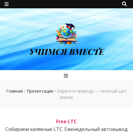
УЧИМСЯ ВМЕСТЕ
Главная
/
Презентации
/
Берегите природу — зелёный щит
Земли!
Free LTC
Собираем халявные LTC. Еженедельный автовывод