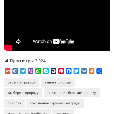
Просмотры:
3 924
Gmail
Mail.Ru
Telegram
Viber
WhatsApp
Skype
LiveJournal
Pinterest
Facebook
Twitter
VK
Odnoklass
Отпр
берегите природу
защита природы
как беречь природу
презентация берегите природу
природа
сохранение окружающей среды
экологические проблемы
экология