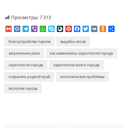
Просмотры:
7 313
Gmail
Mail.Ru
Telegram
Viber
WhatsApp
Skype
LiveJournal
Pinterest
Facebook
Twitter
VK
Odnoklass
Отпр
благоустройство парков
вырубка лесов
загрязнение реки
как изменились окрестности города
окрестности города
окрестности моего города
сохранить родной край
экологические проблемы
экология города
Навигация