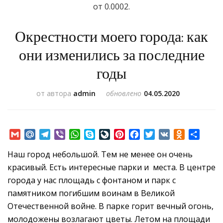
от 0.0002.
Окрестности моего города: как
они изменились за последние
годы
от автора
admin
обновлено
04.05.2020
Gmail
Mail.Ru
Telegram
Viber
WhatsApp
Skype
LiveJournal
Pinterest
Facebook
Twitter
VK
Odnoklass
Отпр
Наш город небольшой.
Тем не менее
о
н
очень
красивый. Есть интересные парки и места. В центре
города у нас площадь с фонтаном и парк с
памятником погибшим воинам в Великой
Отечественной войне. В парке горит вечный огонь,
молодожены возлагают цветы. Летом на площади