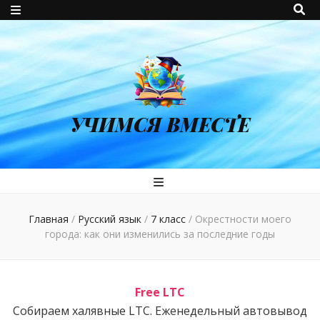
УЧИМСЯ ВМЕСТЕ
Главная
/
Русский язык
/
7 класс
/
Окрестности моего
города: как они изменились за последние годы
Free LTC
Собираем халявные LTC. Еженедельный автовывод