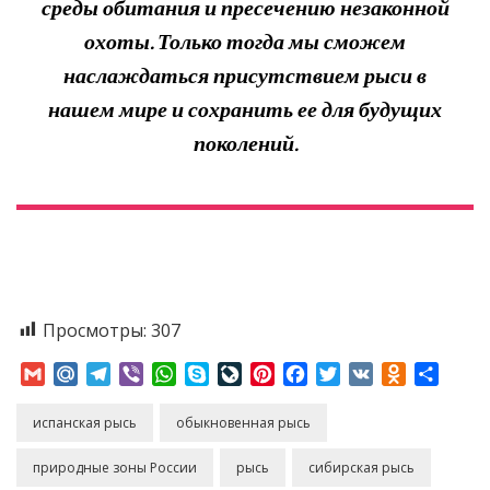
среды обитания и пресечению незаконной
охоты. Только тогда мы сможем
наслаждаться присутствием рыси в
нашем мире и сохранить ее для будущих
поколений.
Просмотры:
307
Gmail
Mail.Ru
Telegram
Viber
WhatsApp
Skype
LiveJournal
Pinterest
Facebook
Twitter
VK
Odnoklass
Отпр
испанская рысь
обыкновенная рысь
природные зоны России
рысь
сибирская рысь