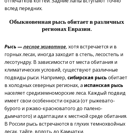
отпечатков когтей. Задние лапы вступают точно
вслед передних.
Обыкновенная рысь обитает в различных
регионах Евразии
.
Рысь —
лесное животное
, хотя встречается и в
горных лесах, иногда заходит в степь, лесостепь и
лесотундру. В зависимости от места обитания и
климатических условий, существуют различные
подвиды рыси. Например,
сибирская рысь
обитает
в холодных северных регионах, а
испанская рысь
населяет средиземноморские леса. Каждый подвид
имеет свои особенности окраса (от рыжевато-
бурого и ржаво-красноватого до палено-
дымчатого) и адаптации к местной среде обитания.
В России рысь встречаются в глухих темнохвойных
лесах, тайге, вплоть до Камчатки.