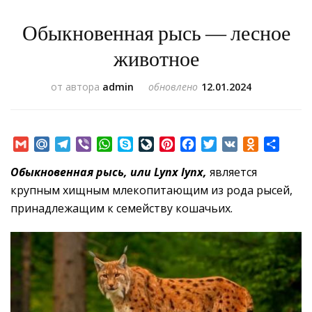
Обыкновенная рысь — лесное
животное
от автора
admin
обновлено
12.01.2024
Gmail
Mail.Ru
Telegram
Viber
WhatsApp
Skype
LiveJournal
Pinterest
Facebook
Twitter
VK
Odnoklass
Отпр
Обыкновенная рысь, или Lynx lynx,
является
крупным хищным млекопитающим из рода рысей,
принадлежащим к семейству кошачьих.