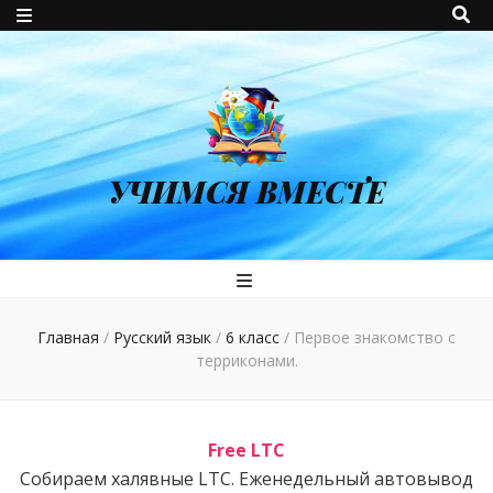
УЧИМСЯ ВМЕСТЕ
Главная
/
Русский язык
/
6 класс
/
Первое знакомство с
терриконами.
Free LTC
Собираем халявные LTC. Еженедельный автовывод