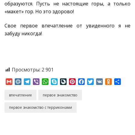
образуются. Пусть не настоящие горы, а только
«макет» гор. Но это здорово!
Свое первое впечатление от увиденного я не
забуду никогда!
Просмотры:
2 901
Gmail
Mail.Ru
Telegram
Viber
WhatsApp
Skype
LiveJournal
Pinterest
Facebook
Twitter
VK
Odnoklass
Отпр
впечатление
первое знакомство
первое знакомство с терриконами