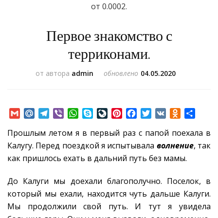
от 0.0002.
Первое знакомство с
терриконами.
от автора
admin
обновлено
04.05.2020
Gmail
Mail.Ru
Telegram
Viber
WhatsApp
Skype
LiveJournal
Pinterest
Facebook
Twitter
VK
Odnoklass
Отпр
Прошлым летом я в первый раз с папой поехала в
Калугу. Перед поездкой я испытывала
волнение
, так
как пришлось ехать в дальний путь без мамы.
До Калуги мы доехали благополучно. Поселок, в
который мы ехали, находится чуть дальше Калуги.
Мы продолжили свой путь. И тут я увидела