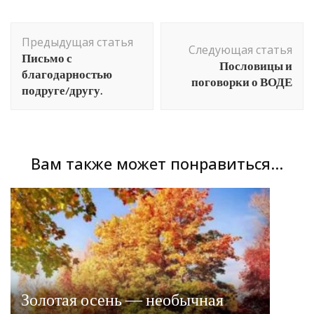
Навигация
Предыдущая статья
по
Следующая статья
Письмо с
Пословицы и
записям
благодарностью
поговорки о ВОДЕ
подруге/другу.
Вам также может понравиться...
Золотая осень — необычная