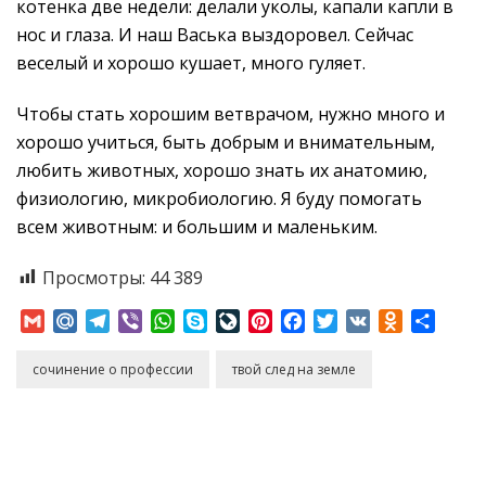
котенка две недели: делали уколы, капали капли в
нос и глаза. И наш Васька выздоровел. Сейчас
веселый и хорошо кушает, много гуляет.
Чтобы стать хорошим ветврачом, нужно много и
хорошо учиться, быть добрым и внимательным,
любить животных, хорошо знать их анатомию,
физиологию, микробиологию. Я буду помогать
всем животным: и большим и маленьким.
Просмотры:
44 389
Gmail
Mail.Ru
Telegram
Viber
WhatsApp
Skype
LiveJournal
Pinterest
Facebook
Twitter
VK
Odnoklass
Отпр
сочинение о профессии
твой след на земле