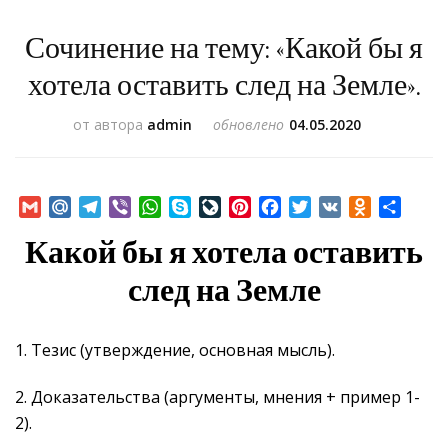
Сочинение на тему: «Какой бы я
хотела оставить след на Земле».
от автора
admin
обновлено
04.05.2020
Gmail
Mail.Ru
Telegram
Viber
WhatsApp
Skype
LiveJournal
Pinterest
Facebook
Twitter
VK
Odnoklass
Отпр
Какой бы я хотела оставить
след на Земле
1. Тезис (утверждение, основная мысль).
2. Доказательства (аргументы, мнения + пример 1-
2).