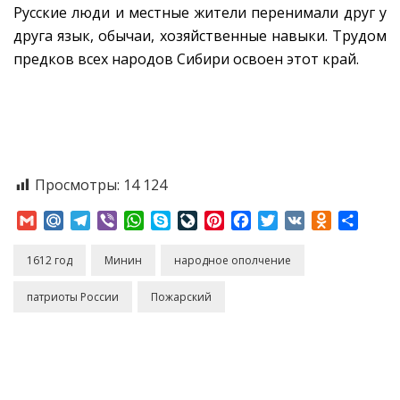
Русские люди и местные жители перенимали друг у
друга язык, обычаи, хозяйственные навыки. Трудом
предков всех народов Сибири освоен этот край.
Просмотры:
14 124
Gmail
Mail.Ru
Telegram
Viber
WhatsApp
Skype
LiveJournal
Pinterest
Facebook
Twitter
VK
Odnoklass
Отпр
1612 год
Минин
народное ополчение
патриоты России
Пожарский