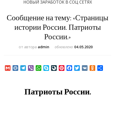
НОВЫЙ ЗАРАБОТОК В СОЦ СЕТЯХ
Сообщение на тему: «Страницы
истории России. Патриоты
России.»
от автора
admin
обновлено
04.05.2020
Gmail
Mail.Ru
Telegram
Viber
WhatsApp
Skype
LiveJournal
Pinterest
Facebook
Twitter
VK
Odnoklass
Отпр
Патриоты России.